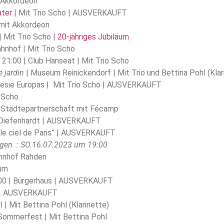
t Akkordeon
ater
| Mit Trio Scho | AUSVERKAUFT
 mit Akkordeon
| Mit Trio Scho |
20-jähriges Jubiläum
ahnhof | Mit Trio Scho
 21:00 | Club Hanseat | Mit Trio Scho
 jardin
| Museum Reinickendorf | Mit Trio und Bettina Pohl (Klar
 Poesie Europas | Mit Trio Scho | AUSVERKAUFT
o Scho
e Städtepartnerschaft mit Fécamp
ut Diefenhardt | AUSVERKAUFT
s le ciel de Paris” | AUSVERKAUFT
agen : SO.16.07.2023 um 19:00
ahnhof Rahden
aum
:00 | Bürgerhaus | AUSVERKAUFT
e | AUSVERKAUFT
l | Mit Bettina Pohl (Klarinette)
 Sommerfest | Mit Bettina Pohl