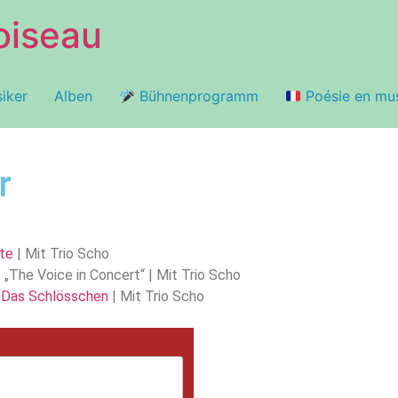
oiseau
iker
Alben
Bühnenprogramm
Poésie en mu
r
hte
| Mit Trio Scho
 „
The Voice in Concert
“ | Mit Trio Scho
|
Das Schlösschen
| Mit Trio Scho