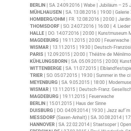
BERLIN
| SA. 24.09.2016 | Wabe | Jubiläum – 25 J
MÜHLHAUSEN
| SA. 13.08.2016 | 19:00 | Gale
HOMBERG/OHM
| FR. 12.08.2016 | 20:00 | Jar
THOMSDORF
| SO. 24.07.2016 | 16:00 | 4. Lieder
HALLE
| DO. 14.07.2016 | 20:00 | Kunstmuseum 
MAGDEBURG
| 19.11.2015 | 20:00 | Feuerwach
WISMAR
| 13.11.2015 | 19:30 | Deutsch-Französ
PARIS
| 12.09.2015 | 20:00 | Théâtre de Ménilm
KÜHLUNGSBORN
| SA. 05.09.2015 | 20:00| Kunst
WITTENBERGE
| SA. 11.07.2015 | Elblandfestsp
TRIER
| SO. 05.07.2015 | 19:30 | Summer in the ci
MEYENBURG
| SA. 9.05.2015 | 18:00 | Modemus
WISMAR
| 13.11.2015 | Deutsch-Franz. Gesellsc
MAGDEBURG
| 19.11.2015 | Feuerwache
BERLIN
| 15.01.2015 | Haus der Sinne
DUISBURG
| DO. 04.09.2014 | 19:30 | Jazz auf´m
MESSDORF
(Saxen-Anhalt) | SA. 30.08.2014 | 1
HANNOVER
| SA. 22.02.2014 | Staatsoper | Oper