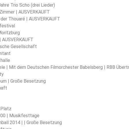
ahre Trio Scho (drei Lieder)
rie Zimmer | AUSVERKAUFT
din der Thouaré | AUSVERKAUFT
festival
Moritzburg
e | AUSVERKAUFT
ische Gesellschaft
ontant
halle
iele | Mit dem Deutschen Filmorchester Babelsberg | RBB Übert
ty
eum | Große Besetzung
haft
 Platz
7:00 | Musikfesttage
nball 2014 | | Große Besetzung