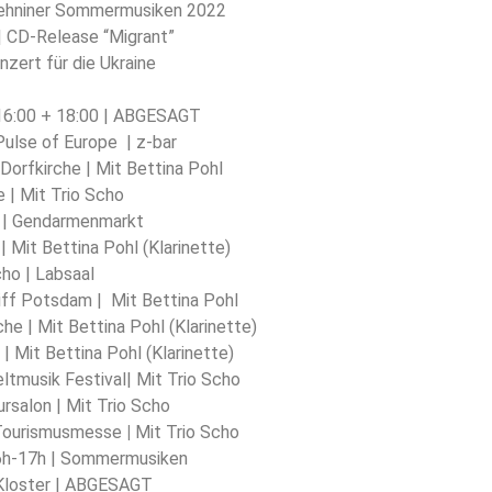
 Lehniner Sommermusiken 2022
 | CD-Release “Migrant”
nzert für die Ukraine
 16:00 + 18:00 | ABGESAGT
Pulse of Europe | z-bar
 Dorfkirche | Mit Bettina Pohl
e | Mit Trio Scho
e | Gendarmenmarkt
 | Mit Bettina Pohl (Klarinette)
cho | Labsaal
hiff Potsdam | Mit Bettina Pohl
he | Mit Bettina Pohl (Klarinette)
 | Mit Bettina Pohl (Klarinette)
ltmusik Festival| Mit Trio Scho
rsalon | Mit Trio Scho
 Tourismusmesse
|
Mit Trio Scho
16h-17h | Sommermusiken
s Kloster | ABGESAGT