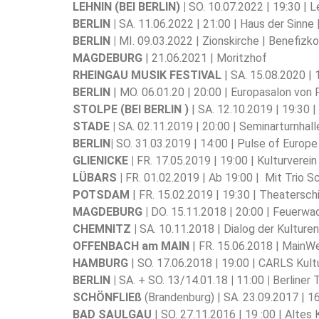
LEHNIN (BEI BERLIN) |
SO. 10.07.2022 | 19:30 |
BERLIN |
SA. 11.06.2022 | 21:00 | Haus der Sinne
BERLIN |
MI. 09.03.2022 | Zionskirche | Benefizko
MAGDEBURG
| 21.06.2021 | Moritzhof
RHEINGAU MUSIK FESTIVAL
| SA. 15.08.2020 |
BERLIN
| MO. 06.01.20 | 20:00 | Europasalon von 
STOLPE (BEI BERLIN )
| SA. 12.10.2019 | 19:30 |
STADE |
SA. 02.11.2019 | 20:00 | Seminarturnhall
BERLIN|
SO. 31.03.2019 | 14:00 | Pulse of Europ
GLIENICKE |
FR. 17.05.2019 | 19:00 | Kulturverein
LÜBARS |
FR. 01.02.2019 | Ab 19:00 | Mit Trio S
POTSDAM
| FR. 15.02.2019 | 19:30 | Theatersc
MAGDEBURG |
DO. 15.11.2018 | 20:00 | Feuerwac
CHEMNITZ |
SA. 10.11.2018 | Dialog der Kulturen
OFFENBACH am MAIN
| FR. 15.06.2018 | MainWe
HAMBURG
| SO. 17.06.2018 | 19:00 | CARLS Kultu
BERLIN |
SA. + SO. 13/14.01.18
|
11:00
|
Berliner
SCHÖNFLIEß
(Brandenburg) | SA. 23.09.2017 | 
BAD SAULGAU
| SO. 27.11.2016 | 19 :00 | Alte