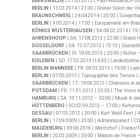
EBERSWALDE
| 27.03.2015 | Paul-Wunderlich-St
BERLIN
| 13.03.2014 | 21:00 | Grüner Salon der V
BRAUNSCHWEIG
| 24.04.2014 | 20:00 | Sowjeth
BERLIN
| 9.05.2014 | 17:00 | Europameile am Bra
KÖNIGS WUSTERHAUSEN
| SA.08.02.2014 | 19:
AHRENSHOOP
| SA. 17.08.2013 | 22:00 | Grand 
DÜSSELDORF
| SA. 13.07.2013 | 15:10 | Düsseld
SAARBRÜCKEN
| Di. 18.06.2013 | 20:00 | Kultur
EISLEBEN
| SO. 17.03.2013 |14:30 | Landesbüh
BERLIN WANNSEE
| FR. 08.03.2013 | 19:00 | L
BERLIN
| 07.05.2013 | Topographie des Terrors |
SAARBRÜCKEN
| 17.-19.06.2013 | Chansons in d
POTSDAM
| FR. 11.01.2013 | 20:30 | The Voice 
HAMBURG
| SA. 10.11.2012 – 20:00 | Musik in
HÜTTENBERG
| SO.02.09.2012 – 17:00 | Kultu
DESSAU
| 07.03.2012 | 20:00 | Kurt Weill Fest
BERLIN
| 17.09.2009 | 20:00 | Admiralspalast | C
MAGDEBURG
| 09.06.2016 | Moritzhof | Franko!f
BERLIN
| 20.03.2009 | 20:00 | Maison de France – 