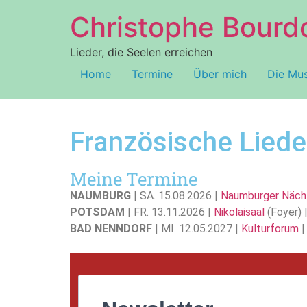
Christophe Bourd
Lieder, die Seelen erreichen
Home
Termine
Über mich
Die Mus
Französische Liede
Meine Termine
NAUMBURG
| SA. 15.08.2026 |
Naumburger Näc
POTSDAM
| FR. 13.11.2026 |
Nikolaisaal
(Foyer) |
BAD NENNDORF
| MI. 12.05.2027 |
Kulturforum