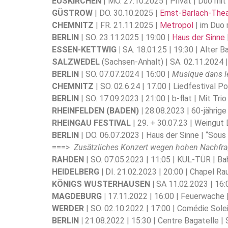
EUSKIRCHEN
| MO. 27.10.2025 | Privat | Duo mi
GÜSTROW
| DO. 30.10.2025 |
Ernst-Barlach-The
CHEMNITZ
| FR. 21.11.2025 |
Metropol
| im Duo
BERLIN
| SO. 23.11.2025 | 19:00 |
Haus der Sinne
ESSEN-KETTWIG |
SA. 18.01.25 | 19:30 | Alter B
SALZWEDEL
(Sachsen-Anhalt) | SA. 02.11.2024 |
BERLIN
| SO. 07.07.2024 | 16:00 |
Musique dans le
CHEMNITZ
| SO. 02.6.24 | 17.00 | Liedfestival
BERLIN
| SO. 17.09.2023 | 21:00 | b-flat | Mit Tri
RHEINFELDEN (BADEN) |
28.08.2023 | 60-jährig
RHEINGAU FESTIVAL
| 29. + 30.07.23 | Weing
BERLIN
| DO. 06.07.2023 | Haus der Sinne | “Sou
===>
Zusätzliches Konzert wegen hohen Nachfr
RAHDEN
| SO. 07.05.2023 | 11:05 | KUL-TÜR | B
HEIDELBERG |
DI. 21.02.2023 | 20:00 | Chapel R
KÖNIGS WUSTERHAUSEN |
SA 11.02.2023 | 16
MAGDEBURG |
17.11.2022 | 16:00 | Feuerwach
WERDER
| SO. 02.10.2022 | 17:00 | Comédie Solei
BERLIN |
21.08.2022 | 15:30 | Centre Bagatelle |