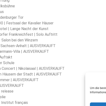
iftung
olksbühne
aus
ndenburger Tor
30 | Festsaal der Kavalier Häuser
Hotel | Lange Nacht der Kunst
orfer Frankreichfest | Solo Auftritt
 – Salon bei den Winzern
ne Sachsen-Anhalt | AUSVERKAUFT
iebermann-Villa | AUSVERKAUFT
 Auftakt
er Schule
in Concert | Nikolaisaal | AUSVERKAUFT
 den Häusern der Stadt | AUSVERKAUFT
rsommer | AUSVERKAUFT
 | AUSVERKAUFT
Um die best
D release
Information
olie
Institut français